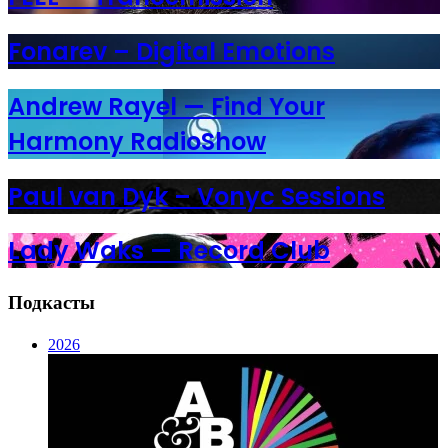
Fonarev – Digital Emotions
Andrew Rayel — Find Your
Harmony RadioShow
Paul van Dyk – Vonyc Sessions
Lady Waks — Record Club
Подкасты
2026