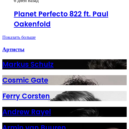
6 дней назад
Planet Perfecto 822 ft. Paul
Oakenfold
Показать больше
Артисты
Markus Schulz
Cosmic Gate
Ferry Corsten
Andrew Rayel
Armin van Buuren