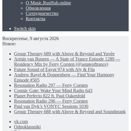
О Music.RusHub.online
Обновления
Сотрудничество
Контакты
Switch skin
Воскресенье, 9 августа 2026
Новое:
Group Therapy 689 with Above & Beyond and Yuvèe
Armin van Buuren — A State of Trance Episode 1289 —
Residency Mix by Ferry Corsten (@astateoftrance)
Future Sound of Egypt 974 with Aly & Fila
Andrew Rayel & Doppenberg — Find Your Harmony
Episode #505
Resonation Radio 297 — Ferry Corsten
Cosmic Gate: Wake Your Mind Radio 643
Planet Perfecto 822 ft. Paul Oakenfold
Resonation Radio 296 — Ferry Corsten
Paul van Dyk’s VONYC Sessions 1030
Group Therapy 688 with Above & Beyond and Soundprank
vk.com
Odnoklassniki