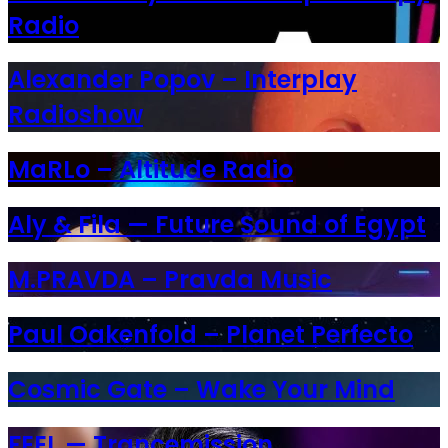
Radio
Alexander Popov – Interplay
Radioshow
MaRLo – Altitude Radio
Aly & Fila — Future Sound of Egypt
M.PRAVDA – Pravda Music
Paul Oakenfold – Planet Perfecto
Cosmic Gate – Wake Your Mind
FEEL — Trancemission