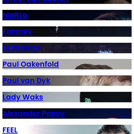
MaRLo
Fonarev
M.PRAVDA
Paul Oakenfold
Paul van Dyk
Lady Waks
Alexander Popov
FEEL