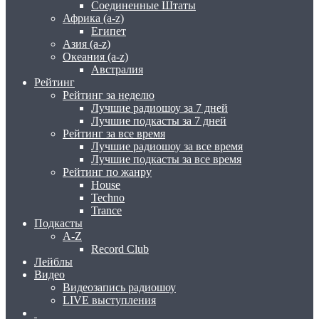
Соединенные Штаты
Африка (a-z)
Египет
Азия (a-z)
Океания (a-z)
Австралия
Рейтинг
Рейтинг за неделю
Лучшие радиошоу за 7 дней
Лучшие подкасты за 7 дней
Рейтинг за все время
Лучшие радиошоу за все время
Лучшие подкасты за все время
Рейтинг по жанру
House
Techno
Trance
Подкасты
A-Z
Record Club
Лейблы
Видео
Видеозапись радиошоу
LIVE выступления