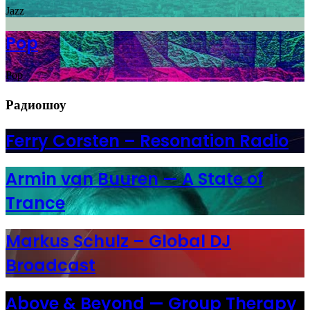
Jazz
Pop
Pop
Радиошоу
Ferry Corsten – Resonation Radio
Armin van Buuren — A State of
Trance
Markus Schulz – Global DJ
Broadcast
Above & Beyond — Group Therapy