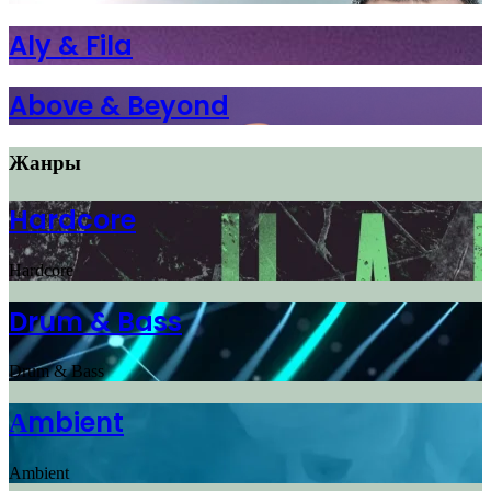
Aly & Fila
Above & Beyond
Жанры
Hardcore
Hardcore
Drum & Bass
Drum & Bass
Аmbient
Аmbient