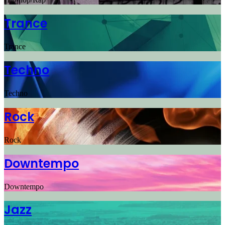
Trance
Trance
Techno
Techno
Rock
Rock
Downtempo
Downtempo
Jazz