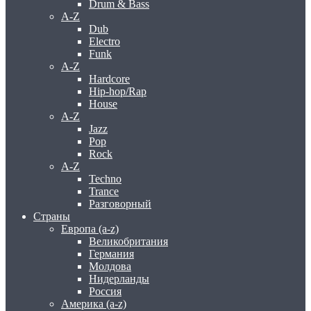
Drum & Bass
A-Z
Dub
Electro
Funk
A-Z
Hardcore
Hip-hop/Rap
House
A-Z
Jazz
Pop
Rock
A-Z
Techno
Trance
Разговорный
Страны
Европа (a-z)
Великобритания
Германия
Молдова
Нидерланды
Россия
Америка (a-z)